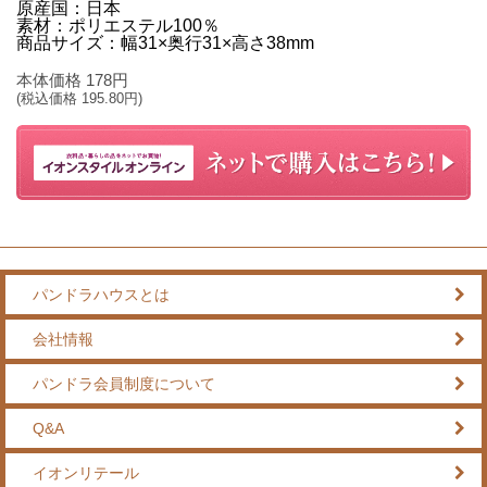
原産国：日本
素材：ポリエステル100％
商品サイズ：幅31×奥行31×高さ38mm
本体価格
178
円
(税込価格
195.80
円)
パンドラハウスとは
会社情報
パンドラ会員制度について
Q&A
イオンリテール