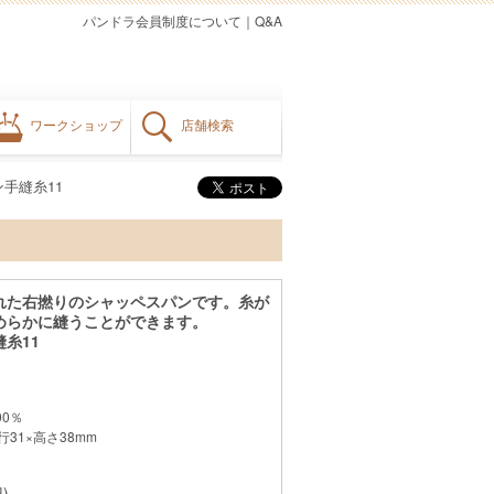
パンドラ会員制度について
｜
Q&A
ワークショップ
店舗検索
手縫糸11
れた右撚りのシャッペスパンです。糸が
めらかに縫うことができます。
糸11
0％
31×高さ38mm
)