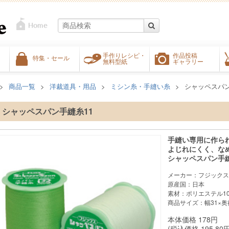
手作りレシピ・
作品投稿
特集・セール
無料型紙
ギャラリー
商品一覧
洋裁道具・用品
ミシン糸・手縫い糸
シャッペスパン
シャッペスパン手縫糸11
手縫い専用に作ら
よじれにくく、な
シャッペスパン手縫
メーカー：フジックス
原産国：日本
素材：ポリエステル10
商品サイズ：幅31×奥行
本体価格
178
円
(税込価格
195.80
円