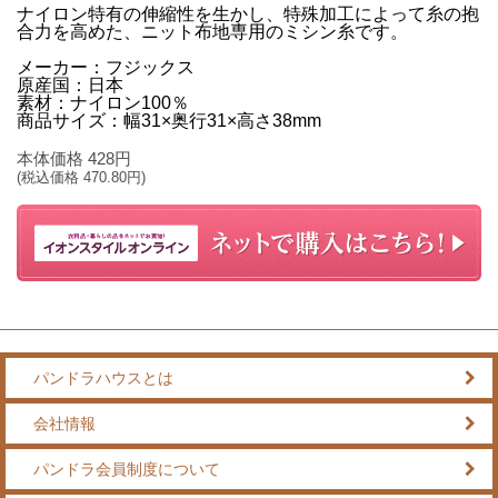
ナイロン特有の伸縮性を生かし、特殊加工によって糸の抱
合力を高めた、ニット布地専用のミシン糸です。
メーカー：フジックス
原産国：日本
素材：ナイロン100％
商品サイズ：幅31×奥行31×高さ38mm
本体価格
428
円
(税込価格
470.80
円)
パンドラハウスとは
会社情報
パンドラ会員制度について