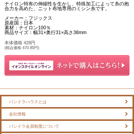
ナイロン特有の伸縮性を生かし、特殊加工によって糸の抱
合力を高めた、ニット布地専用のミシン糸です。
メーカー：フジックス
原産国：日本
素材：ナイロン100％
商品サイズ：幅31×奥行31×高さ38mm
本体価格
428
円
(税込価格
470.80
円)
パンドラハウスとは
会社情報
パンドラ会員制度について