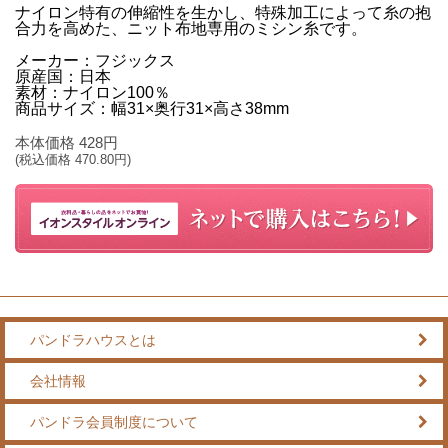
ナイロン特有の伸縮性を生かし、特殊加工によって糸の抱
合力を高めた、ニット布地専用のミシン糸です。
メーカー：フジックス
原産国：日本
素材：ナイロン100％
商品サイズ：幅31×奥行31×高さ38mm
本体価格
428
円
(税込価格
470.80
円)
パンドラハウスとは
会社情報
パンドラ会員制度について