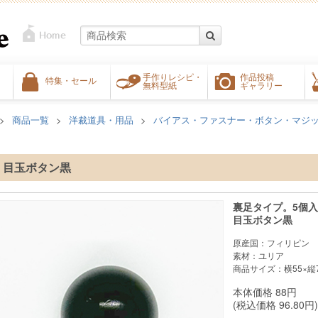
手作りレシピ・
作品投稿
特集・セール
無料型紙
ギャラリー
商品一覧
洋裁道具・用品
バイアス・ファスナー・ボタン・マジ
目玉ボタン黒
裏足タイプ。5個
目玉ボタン黒
原産国：フィリピン
素材：ユリア
商品サイズ：横55×縦
本体価格
88
円
(税込価格
96.80
円)