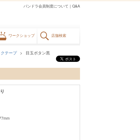
パンドラ会員制度について
｜
Q&A
ワークショップ
店舗検索
ックテープ
目玉ボタン黒
入り
77mm