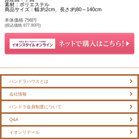
素材：ポリエステル
商品サイズ：幅:約2cm、長さ:約80～140cm
本体価格
798
円
(税込価格
877.80
円)
パンドラハウスとは
会社情報
パンドラ会員制度について
Q&A
イオンリテール