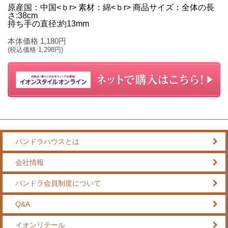
原産国：中国<ｂr> 素材：綿<ｂr> 商品サイズ：全体の長
さ:38cm
持ち手の直径:約13mm
本体価格
1,180
円
(税込価格
1,298
円)
パンドラハウスとは
会社情報
パンドラ会員制度について
Q&A
イオンリテール