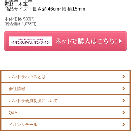
素材：本革
商品サイズ：長さ:約46cm×幅:約15mm
本体価格
980
円
(税込価格
1,078
円)
パンドラハウスとは
会社情報
パンドラ会員制度について
Q&A
イオンリテール