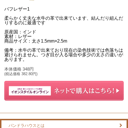
バフレザー1
柔らかく丈夫な水牛の革で出来ています、結んだり組んだ
りするのに最適です
原産国：インド
素材：レザー
商品サイズ：太さ1.5mm×2.5m
備考：水牛の革で出来ており現在の染色技術では色落ちは
避けられません。つぎ目が入る場合や多少の太さの違いが
あります。
本体価格
348
円
(税込価格
382.80
円)
パンドラハウスとは