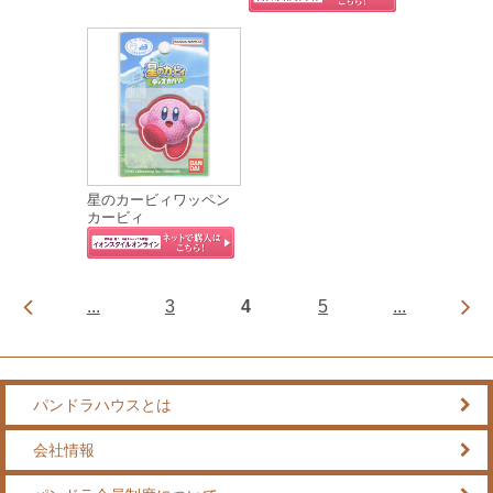
星のカービィワッペン
カービィ
...
3
4
5
...
パンドラハウスとは
会社情報