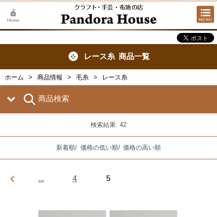
レース糸 商品一覧
ホーム
商品情報
毛糸
レース糸
商品検索
検索結果: 42
新着順
/
価格の低い順
/
価格の高い順
...
4
5