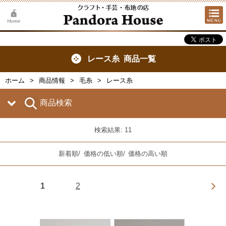
レース糸 商品一覧
ホーム
商品情報
毛糸
レース糸
商品検索
検索結果: 11
新着順
/
価格の低い順
/
価格の高い順
1
2