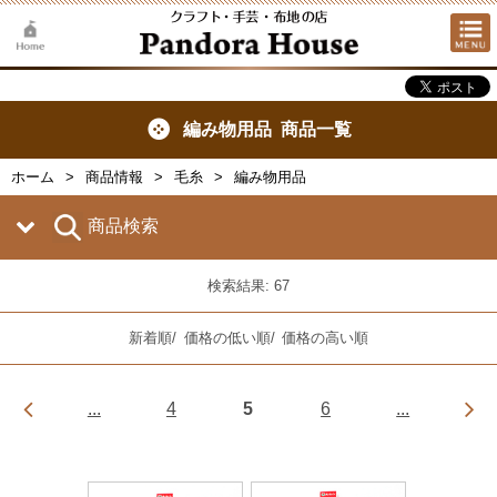
編み物用品 商品一覧
ホーム
商品情報
毛糸
編み物用品
商品検索
検索結果: 67
新着順
/
価格の低い順
/
価格の高い順
...
4
5
6
...