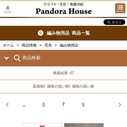
編み物用品 商品一覧
ホーム
商品情報
毛糸
編み物用品
商品検索
検索結果: 67
新着順
/
価格の低い順
/
価格の高い順
...
6
7
8