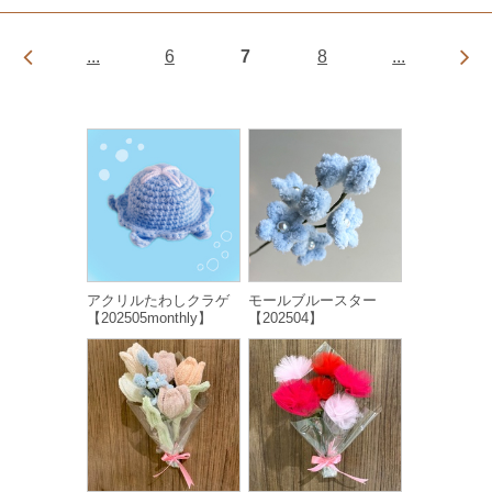
...
6
7
8
...
アクリルたわしクラゲ
モールブルースター
【202505monthly】
【202504】