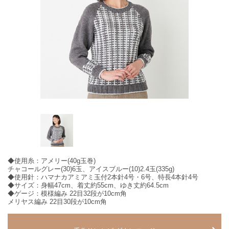
◆使用糸：アメリー(40g玉巻)
チャコールグレー(30)6玉、アイスブルー(10)2.4玉(335g)
◆使用針：ハマナカアミアミ玉付2本針4号・6号、特長4本針4号
◆サイズ：身幅47cm、着丈約55cm、ゆき丈約64.5cm
◆ゲージ：模様編み 22目32段が10cm角
メリヤス編み 22目30段が10cm角