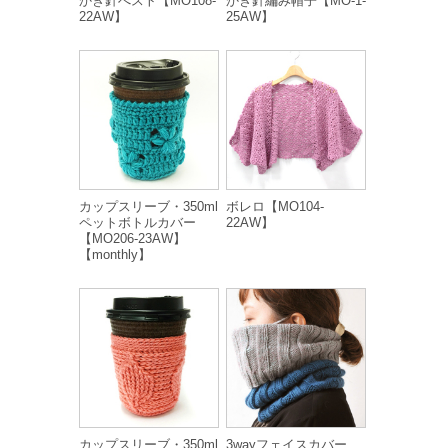
かぎ針べスト【MO108-
かぎ針編み帽子【MO-1-
22AW】
25AW】
カップスリーブ・350ml
ボレロ【MO104-
ペットボトルカバー
22AW】
【MO206-23AW】
【monthly】
カップスリーブ・350ml
3wayフェイスカバー