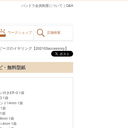
パンドラ会員制度について
｜
Q&A
ワークショップ
店舗検索
ビーズのイヤリング【202103accessory】
シピ・無料型紙
付きER G 1袋
G 1袋
ンド14mm 1袋
 1袋
 1袋
36mm 1袋
3×4mm 1袋