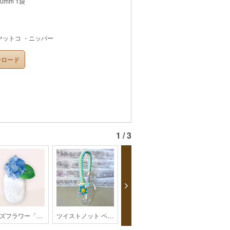
30mm 1袋
ヤットコ ・ニッパー
ンロード
1 / 3
ビーズフラワー「あじさい」【202606monthly】
ツイストノット ペットボトルホルダー【パラコード】