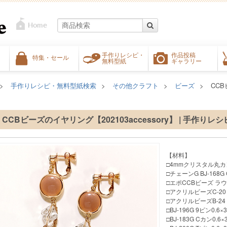
手作りレシピ・
作品投稿
特集・セール
無料型紙
ギャラリー
手作りレシピ・無料型紙検索
その他クラフト
ビーズ
CCB
CCBビーズのイヤリング【202103accessory】 | 手作りレ
【材料】
□4mmクリスタル丸カン
□チェーンG BJ-168G 
□エポCCBビーズ ラウ
□アクリルビーズC-20
□アクリルビーズB-24
□BJ-196G 9ピン0.6×
□BJ-183G Cカン0.6×