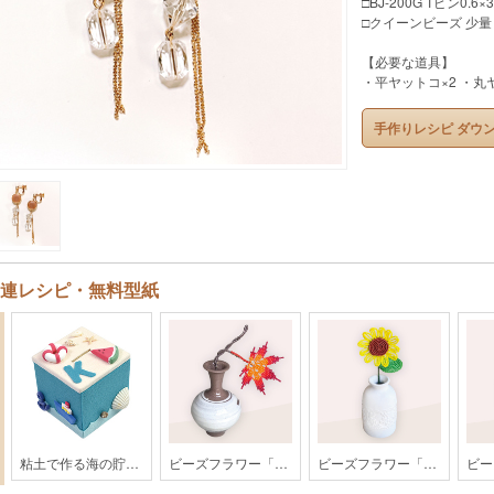
□BJ-200G Tピン0.6×
□クイーンビーズ 少量
【必要な道具】
・平ヤットコ×2 ・丸
手作りレシピ ダウ
連レシピ・無料型紙
粘土で作る海の貯金箱
ビーズフラワー「もみじ」【202608monthly】
ビーズフラワー「ひまわり」【202607monthly】