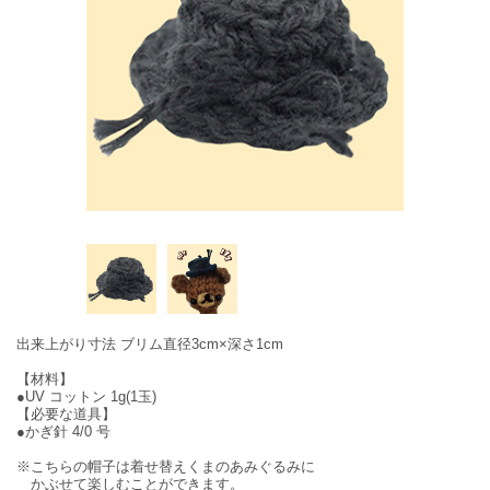
出来上がり寸法 ブリム直径3cm×深さ1cm
【材料】
●UV コットン 1g(1玉)
【必要な道具】
●かぎ針 4/0 号
※こちらの帽子は着せ替えくまのあみぐるみに
かぶせて楽しむことができます。