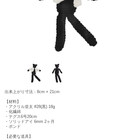
出来上がり寸法：8cm × 21cm
【材料】
・アクリル並太 #28(黒) 18g
・化繊綿
・テグス6号20cm
・ソリッドアイ 6mm 2ヶ月
・ボンド
【必要な道具】