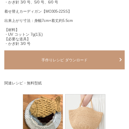
・かぎ針 3/0 号、5/0 号、6/0 号
着せ替えカーディガン【MO305-22SS】
出来上がり寸法：身幅7cm×着丈約5.5cm
【材料】
・UV コットン 7g(1玉)
【必要な道具】
・かぎ針 3/0 号
手作りレシピ ダウンロード
関連レシピ・無料型紙