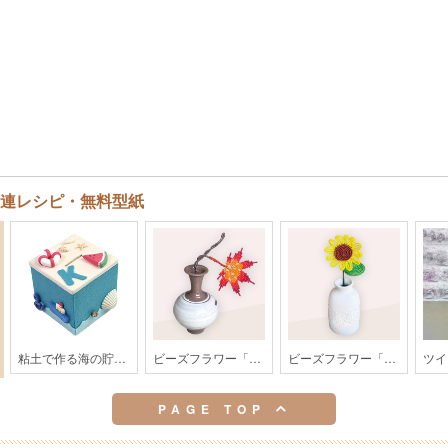
連レシピ・無料型紙
粘土で作る海の貯金箱
ビーズフラワー「もみじ」【202608monthly】
ビーズフラワー「ひまわり」【202607monthly】
PAGE TOP