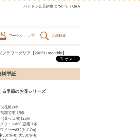
パンドラ会員制度について
｜
Q&A
ワークショップ
店舗検索
フラワーダリア【202511monthly】
・無料型紙
くる季節のお花シリーズ
5(花用)3本
5(花芯用)15個
4(葉っぱ用)125個
リーン#20(茎用)1本
ヤー#34(約7.7m)
0cm×8)(大30cm×8)