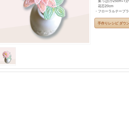
葉っぱ(小25cm×1)(中
花芯20cm
・フローラルテープラ
手作りレシピ ダウ