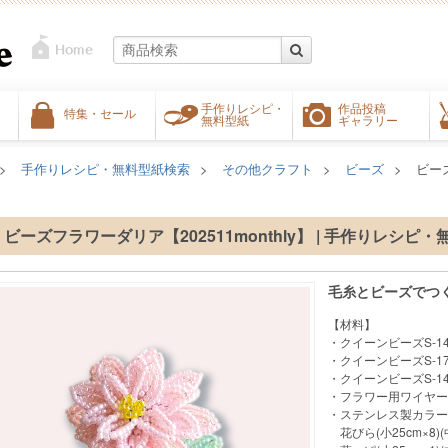
手作りレシピ・
作品投稿
特集・セール
無料型紙
ギャラリー
手作りレシピ・無料型紙検索
その他クラフト
ビーズ
ビーズ
ビーズフラワーダリア【202511monthly】 | 手作りレシピ
毛糸とビーズでつ
【材料】
・クイーンビーズS-14
・クイーンビーズS-17
・クイーンビーズS-14
・フラワー用ワイヤーグ
・ステンレス製カラーワイ
花びら(小25cm×8)(中3