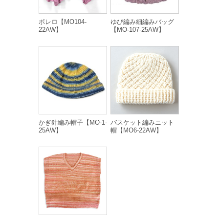
ボレロ【MO104-
ゆび編み細編みバッグ
22AW】
【MO-107-25AW】
かぎ針編み帽子【MO-1-
バスケット編みニット
25AW】
帽【MO6-22AW】