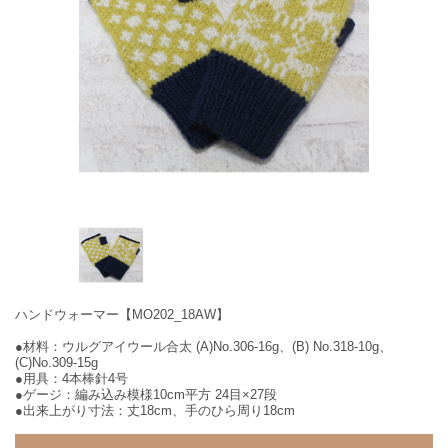
ハンドウォーマー【MO202_18AW】
●材料：ウルグアイウール合太 (A)No.306-16g、(B) No.318-10g、
(C)No.309-15g
●用具：4本棒針4号
●ゲージ：編み込み模様10cm平方 24目×27段
●出来上がり寸法：丈18cm、手のひら周り18cm