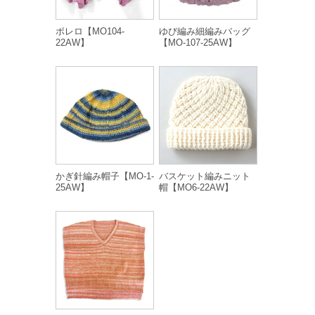
ボレロ【MO104-
ゆび編み細編みバッグ
22AW】
【MO-107-25AW】
かぎ針編み帽子【MO-1-
バスケット編みニット
25AW】
帽【MO6-22AW】