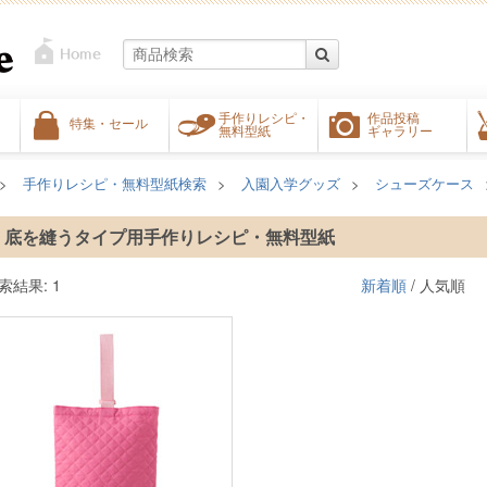
手作りレシピ・
作品投稿
特集・セール
無料型紙
ギャラリー
手作りレシピ・無料型紙検索
入園入学グッズ
シューズケース
底を縫うタイプ用手作りレシピ・無料型紙
索結果: 1
新着順
/ 人気順