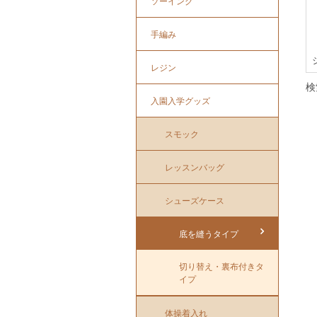
ソーイング
手編み
レジン
検
入園入学グッズ
スモック
レッスンバッグ
シューズケース
底を縫うタイプ
切り替え・裏布付きタ
イプ
体操着入れ