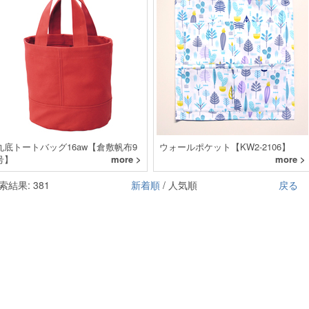
丸底トートバッグ16aw【倉敷帆布9
ウォールポケット【KW2-2106】
号】
more >
more >
索結果: 381
新着順
/ 人気順
戻る