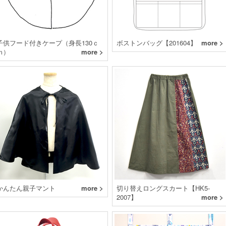
子供フード付きケープ（身長130ｃ
ボストンバッグ【201604】
more >
ｍ）
more >
かんたん親子マント
more >
切り替えロングスカート【HK5-
2007】
more >