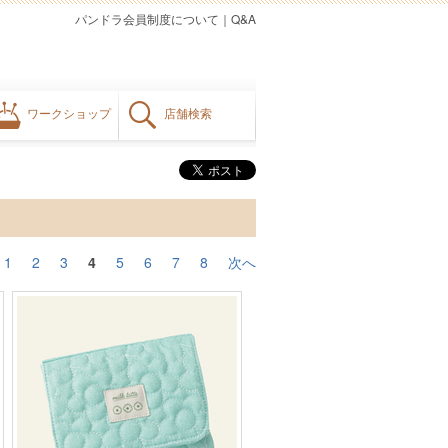
パンドラ会員制度について
｜
Q&A
ワークショップ
店舗検索
1
2
3
4
5
6
7
8
次へ