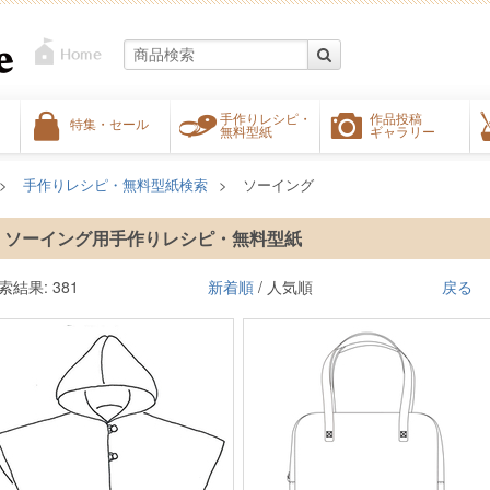
手作りレシピ・
作品投稿
特集・セール
無料型紙
ギャラリー
手作りレシピ・無料型紙検索
ソーイング
ソーイング用手作りレシピ・無料型紙
索結果: 381
新着順
/ 人気順
戻る