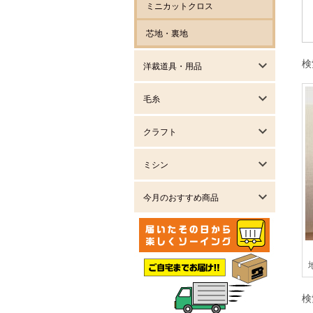
ミニカットクロス
芯地・裏地
検
洋裁道具・用品
毛糸
クラフト
ミシン
今月のおすすめ商品
検