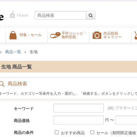
手作りレシピ・
作品投稿
特集・セール
無料型紙
ギャラリー
商品一覧
生地
生地 商品一覧
商品検索
キーワード、カテゴリー等条件を入力・選択し、「検索する」ボタンをクリックし
(例) ブラザーミ
キーワード
円 〜
商品価格
商品の条件
おすすめ商品
セール（期間限定価