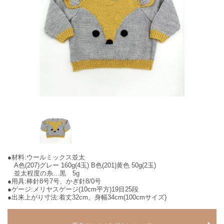
●材料:ウールミックス並太
A色(207)グレー 160g(4玉) B色(201)黄色 50g(2玉)
並太程度の糸…黒 5g
●用具:棒針8号7号、かぎ針8/0号
●ゲージ:メリヤスゲージ(10cm平方)19目25段
●出来上がり寸法:着丈32cm、身幅34cm(100cmサイズ)