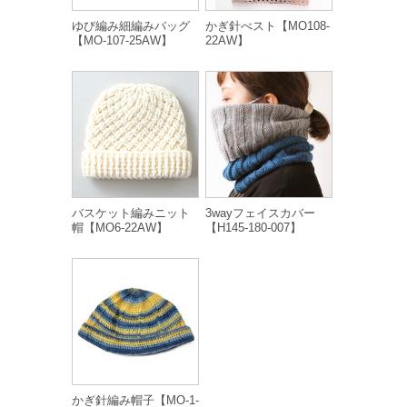
ゆび編み細編みバッグ
かぎ針べスト【MO108-
【MO-107-25AW】
22AW】
バスケット編みニット
3wayフェイスカバー
帽【MO6-22AW】
【H145-180-007】
かぎ針編み帽子【MO-1-