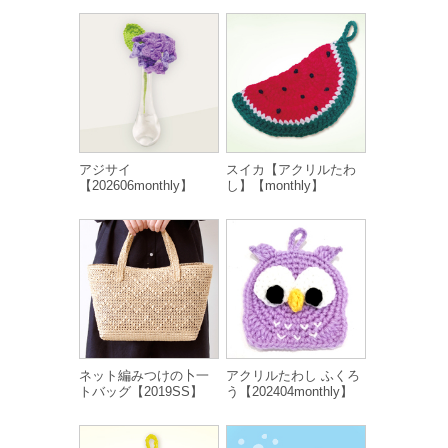
アジサイ
スイカ【アクリルたわ
【202606monthly】
し】【monthly】
ネット編みつけの卜一
アクリルたわし ふくろ
トバッグ【2019SS】
う【202404monthly】