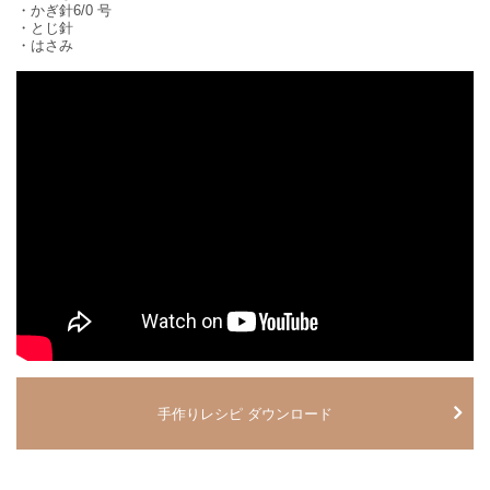
・かぎ針6/0 号
・とじ針
・はさみ
手作りレシピ ダウンロード