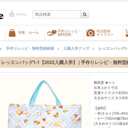
手作りレシピ・
作品投稿
特集・セール
無料型紙
ギャラリー
手作りレシピ・無料型紙検索
入園入学グッズ
レッスンバッグ1-
レッスンバッグ1-1【2022入園入学】 | 手作りレシピ・無料型
難易度 ★☆☆
出来上がり寸法
普通サイズ:タテ約30c
大きめサイズ:タテ約33
【材料】
・布(キルト)105×40c
・テープ25mm幅78
(大きめサイズの場合84