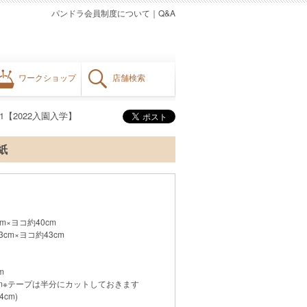
パンドラ会員制度について
｜
Q&A
ワークショップ
店舗検索
1【2022入園入学】
紙
m×ヨコ約40cm
cm×ヨコ約43cm
m
cm※テープは半分にカットしておきます
cm)