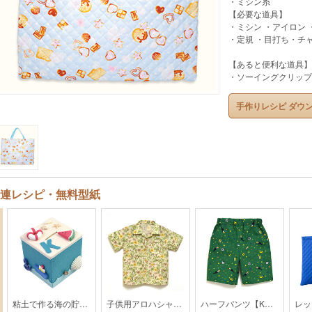
・ミシン糸
【必要な道具】
・ミシン ・アイロン
・定規 ・目打ち・チ
【あると便利な道具】
・ソーイングクリップ
手作りレシピ ダウ
連レシピ・無料型紙
粘土で作る海の貯金箱
子供用アロハシャツ【HK2-2003】
ハーフパンツ【KH-32-2004】