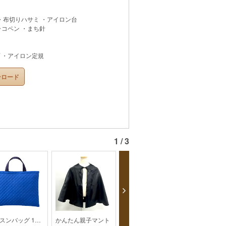
 ・布切りハサミ ・アイロン台
ャコペン ・まち針
 ・アイロン定規
ンロード
1 / 3
レッスンバッグ 1【px3】
かんたん親子マント