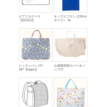
ピアニカケース
キッズエプロン (110cm
【201312】
サイズ） 16
レッスンバッグF-
お昼寝布団カバー＆バ
497【kippis】
ッグ17