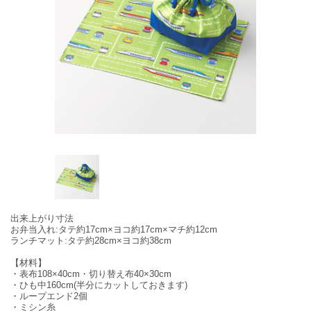
出来上がり寸法
お弁当入れ:タテ約17cm×ヨコ約17cm×マチ約12cm
ランチマット:タテ約28cm×ヨコ約38cm
【材料】
・表布108×40cm・切り替え布40×30cm
・ひも中160cm(半分にカットしておきます)
・ループエンド2個
・ミシン糸