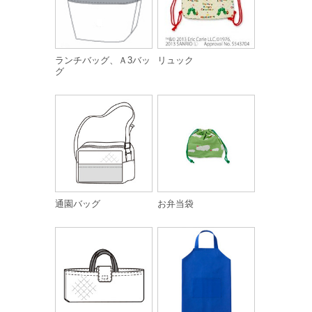
ランチバッグ、Ａ3バッ
リュック
グ
通園バッグ
お弁当袋