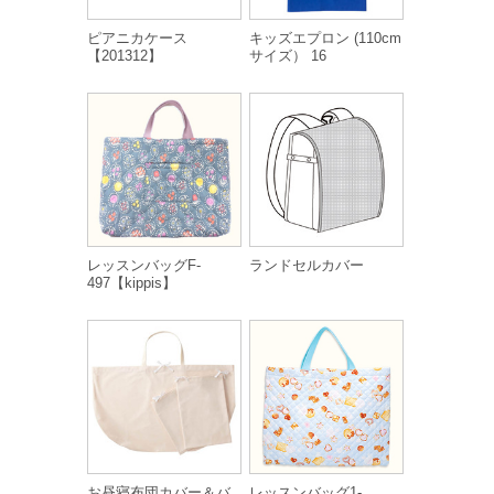
ピアニカケース
キッズエプロン (110cm
【201312】
サイズ） 16
レッスンバッグF-
ランドセルカバー
497【kippis】
お昼寝布団カバー＆バ
レッスンバッグ1-