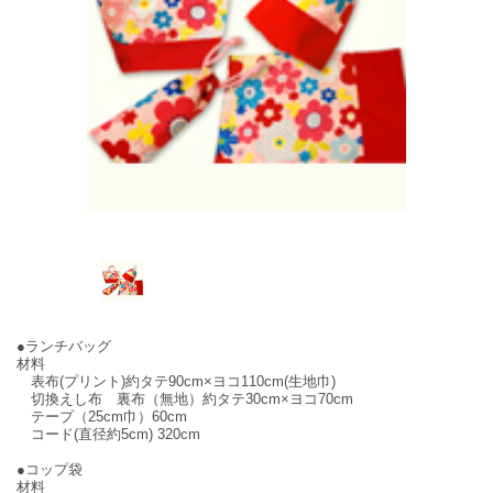
●ランチバッグ
材料
表布(プリント)約タテ90cm×ヨコ110cm(生地巾)
切換えし布 裏布（無地）約タテ30cm×ヨコ70cm
テープ（25cm巾）60cm
コード(直径約5cm) 320cm
●コップ袋
材料