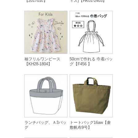
【201701c】
ィス)【HK01-2403】
袖フリルワンピース
50cmで作れる 巾着バッ
【KH28-1804】
グ【F456 】
ランチバッグ、Ａ3バッ
トートバッグ16aw【倉
グ
敷帆布9号】