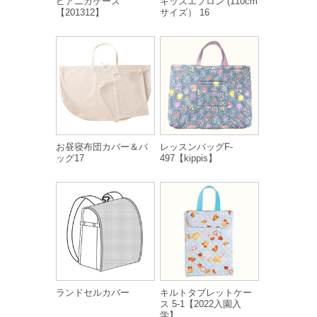
ピアニカケース
キッズエプロン (110cm
【201312】
サイズ） 16
お昼寝布団カバー＆バ
レッスンバッグF-
ッグ17
497【kippis】
ランドセルカバー
キルトタブレットケー
ス 5-1【2022入園入
学】