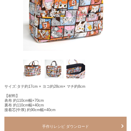
サイズ:タテ約17cm × ヨコ約28cm× マチ約8cm
【材料】
表布 約110cm幅×70cm
裏布 約110cm幅×40cm
接着芯(中厚) 約90cm幅×40cm
手作りレシピ ダウンロード