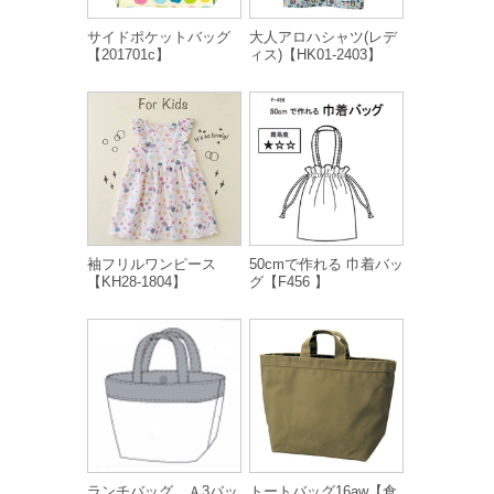
サイドポケットバッグ
大人アロハシャツ(レデ
【201701c】
ィス)【HK01-2403】
袖フリルワンピース
50cmで作れる 巾着バッ
【KH28-1804】
グ【F456 】
ランチバッグ、Ａ3バッ
トートバッグ16aw【倉