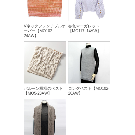
Vネックフレンチプルオ
春色マーガレット
ーバー【MO102-
【MO117_14AW】
24AW】
バルーン模様のベスト
ロングベスト【MO102-
【MO5-23AW】
20AW】