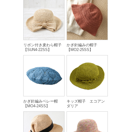
リボン付き麦わら帽子
かぎ針編みの帽子
【SUN4-22SS】
【MO2-25SS】
かぎ針編みベレー帽
キッズ帽子 エコアン
【MO4-24SS】
ダリア