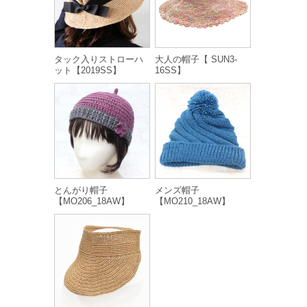
タック入りストローハ
大人の帽子【 SUN3-
ット【2019SS】
16SS】
とんがり帽子
メンズ帽子
【MO206_18AW】
【MO210_18AW】