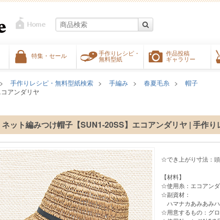
手作りレシピ・
作品投稿
特集・セール
無料型紙
ギャラリー
手作りレシピ・無料型紙検索
手編み
春夏毛糸
帽子
】エコアンダリヤ
ネット編みつけ帽子【SUN1-20SS】エコアンダリヤ | 手作り
☆でき上がり寸法：頭ま
【材料】
☆使用糸：エコアンダリヤ
☆副資材：
ハマナカあみあみハ
☆用意するもの：グロ