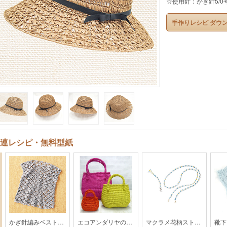
☆使用針：かぎ針5/0
手作りレシピ ダウ
連レシピ・無料型紙
かぎ針編みベスト【MO1-24SS】
エコアンダリヤのバッグ【 SUN-16SS】
マクラメ花柄ストラップ【MO-104-25SS】
靴下