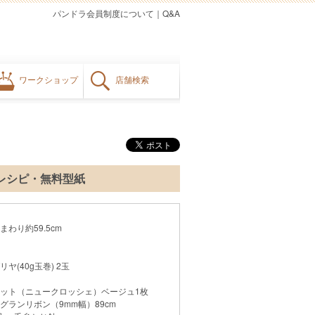
パンドラ会員制度について
｜
Q&A
ワークショップ
店舗検索
レシピ・無料型紙
わり約59.5cm
(40g玉巻) 2玉
ット（ニュークロッシェ）ベージュ1枚
グランリボン（9mm幅）89cm