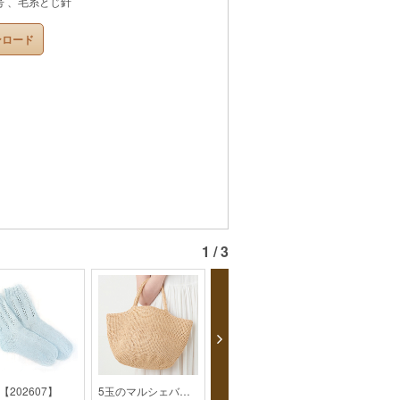
号 、毛糸とじ針
ンロード
1 / 3
【202607】
5玉のマルシェバッグ【2019SS】