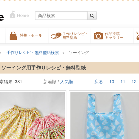
手作りレシピ・
作品投稿
特集・セール
無料型紙
ギャラリー
手作りレシピ・無料型紙検索
ソーイング
ソーイング用手作りレシピ・無料型紙
索結果: 381
新着順 /
人気順
戻る
10
11
12