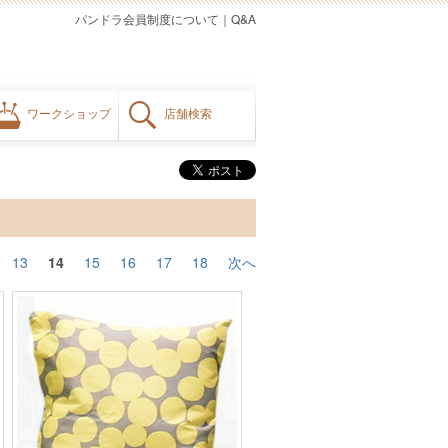
パンドラ会員制度について
｜
Q&A
ワークショップ
店舗検索
13
14
15
16
17
18
次へ