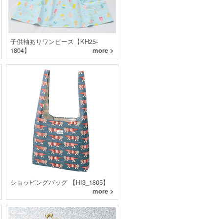
子供袖ありワンピース【KH25-
1804】
more >
ショッピングバッグ 【HI3_1805】
more >