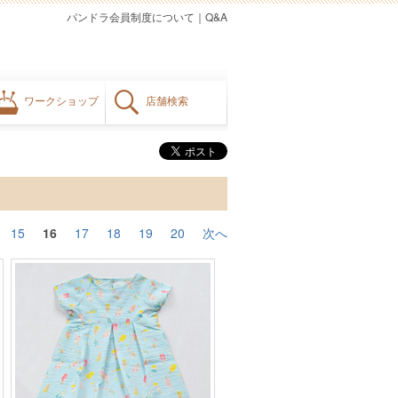
パンドラ会員制度について
｜
Q&A
ワークショップ
店舗検索
15
16
17
18
19
20
次へ