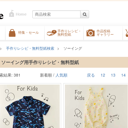
手作りレシピ・
作品投稿
特集・セール
無料型紙
ギャラリー
手作りレシピ・無料型紙検索
ソーイング
ソーイング用手作りレシピ・無料型紙
索結果: 381
新着順 /
人気順
戻る
12
13
14