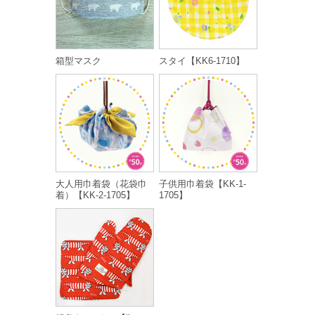
箱型マスク
スタイ【KK6-1710】
大人用巾着袋（花袋巾
子供用巾着袋【KK-1-
着）【KK-2-1705】
1705】