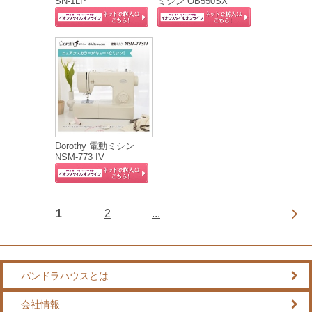
SN-1LP
ミシン OB550SX
Dorothy 電動ミシン
NSM-773 IV
1
2
...
パンドラハウスとは
会社情報