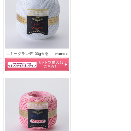
エミーグランデ100g玉巻
more >