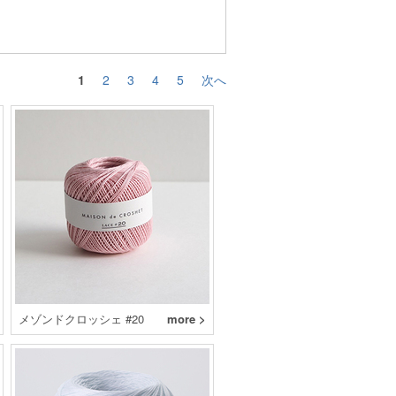
1
2
3
4
5
次へ
メゾンドクロッシェ #20
more >