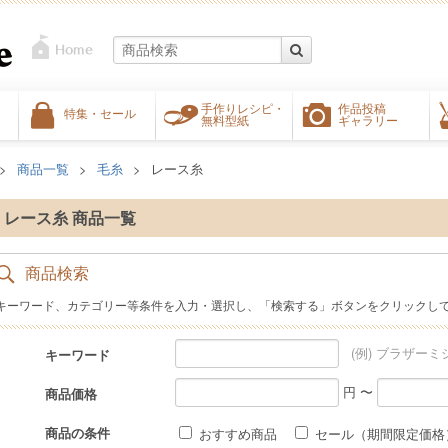
手作りレシピ・
作品投稿
特集・セール
無料型紙
ギャラリー
商品一覧
毛糸
レース糸
レース糸 商品一覧
商品検索
キーワード、カテゴリー等条件を入力・選択し、「検索する」ボタンをクリックし
(例) ブラザーミ
キーワード
円 〜
商品価格
商品の条件
おすすめ商品
セール（期間限定価