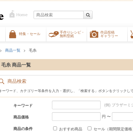
手作りレシピ・
作品投稿
特集・セール
無料型紙
ギャラリー
商品一覧
毛糸
毛糸 商品一覧
商品検索
キーワード、カテゴリー等条件を入力・選択し、「検索する」ボタンをクリックし
(例) ブラザーミ
キーワード
円 〜
商品価格
商品の条件
おすすめ商品
セール（期間限定価