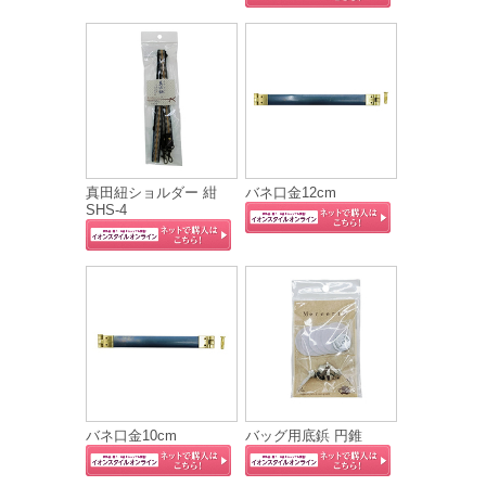
真田紐ショルダー 紺
バネ口金12cm
SHS‐4
バネ口金10cm
バッグ用底鋲 円錐