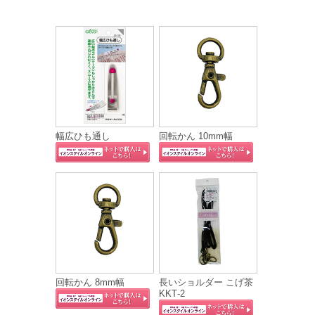
幅広ひも通し
回転かん 10mm幅
回転かん 8mm幅
長いショルダー こげ茶
KKT‐2