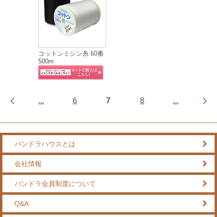
コットンミシン糸 60番
500m
...
6
7
8
...
パンドラハウスとは
会社情報
パンドラ会員制度について
Q&A