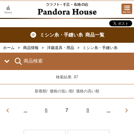
ミシン糸・手縫い糸 商品一覧
ホーム
商品情報
洋裁道具・用品
ミシン糸・手縫い糸
商品検索
検索結果: 87
新着順
/
価格の低い順
/
価格の高い順
...
6
7
8
...