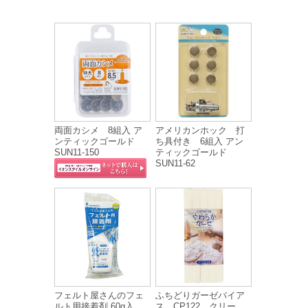
両面カシメ 8組入 ア
アメリカンホック 打
ンティックゴールド
ち具付き 6組入 アン
SUN11-150
ティックゴールド
SUN11-62
フェルト屋さんのフェ
ふちどりガーゼバイア
ルト用接着剤 60g入
ス CP122 クリー