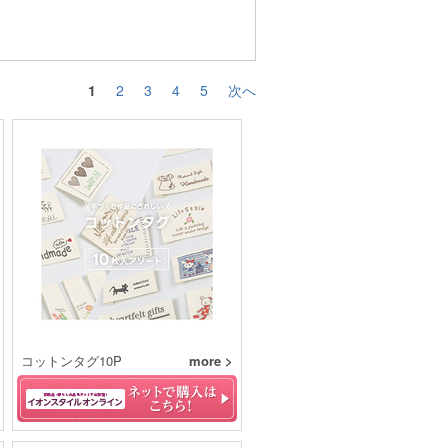
1
2
3
4
5
次へ
コットンタグ10P
more >