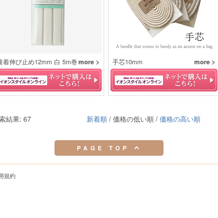
接着伸び止め12mm 白 5m巻
more >
手芯10mm
more >
索結果: 67
新着順
/ 価格の低い順 /
価格の高い順
PAGE TOP
用規約