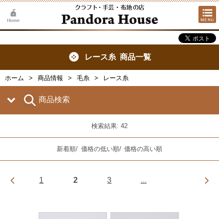
レース糸 商品一覧
ホーム
商品情報
毛糸
レース糸
商品検索
検索結果: 42
新着順
/
価格の低い順
/
価格の高い順
1
2
3
...