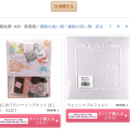
検索する
索結果: 420
新着順 /
価格の低い順
/
価格の高い順
戻る
7
8
9
はじめてのソーイングキット ほこ
ウォッシャブルフェルト
more >
り、おばけ
more >