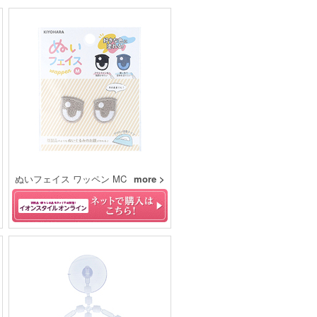
ぬいフェイス ワッペン MC
more >