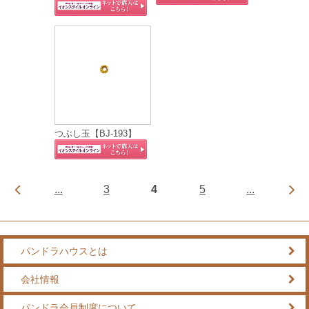
つぶし玉【BJ-193】
...
3
4
5
...
パンドラハウスとは
会社情報
パンドラ会員制度について