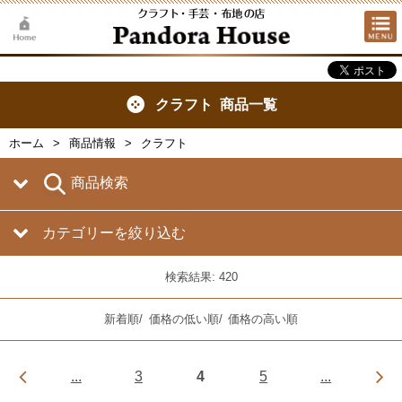
クラフト 商品一覧
ホーム
商品情報
クラフト
商品検索
カテゴリーを絞り込む
検索結果: 420
新着順
/
価格の低い順
/
価格の高い順
...
3
4
5
...